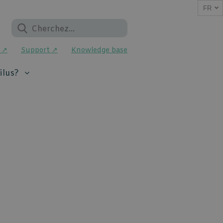
FR
 ↗
Support ↗
Knowledge base
ilus?