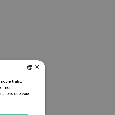
×
notre trafic.
DUTCH
vec nos
FRENCH
rmations que vous
ENGLISH
.