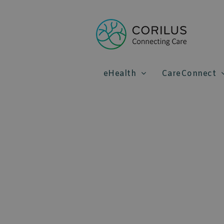
eHealth
CareConnect