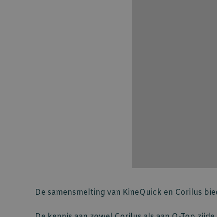
De samensmelting van KineQuick en Corilus bie
De kennis aan zowel Corilus als aan Q-Top zijd