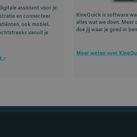
gitale assistent voor je
KineQuick is software waa
istratie en connecteer
alles wat we doen. Meer
patiënten, ook mobiel.
doe jij waar je goed in be
echtstreeks vanuit je
Meer weten over KineQu
t >