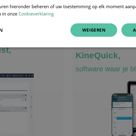
uren hieronder beheren of uw toestemming op elk moment aanp
u in onze
Cookieverklaring
re
EN
WEIGEREN
A
st,
KineQuick,
software waar je bl