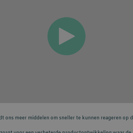
dt ons meer middelen om sneller te kunnen reageren op d
e zorgt voor een verbeterde productontwikkeling waar de