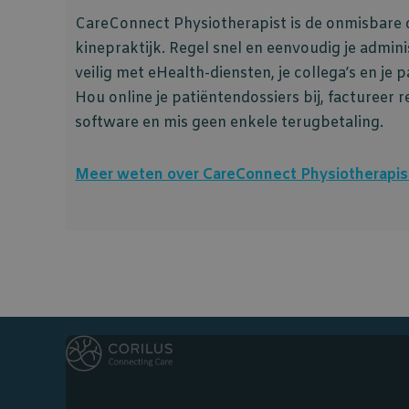
CareConnect Physiotherapist is de onmisbare di
kinepraktijk. Regel snel en eenvoudig je admin
veilig met eHealth-diensten, je collega’s en je 
Hou online je patiëntendossiers bij, factureer r
software en mis geen enkele terugbetaling.
Meer weten over CareConnect Physiotherapis