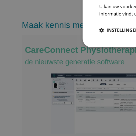
U kan uw voorke
informatie vindt 
Maak kennis met onze softwa
INSTELLING
CareConnect Physiotherapi
de nieuwste generatie software