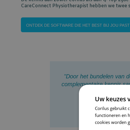
CareConnect Physiotherapist hebben we twee st
ONTDEK DE SOFTWARE DIE HET BEST BIJ JOU PAST
"Door het bundelen van 
complementaire kennis sa
Uw keuzes v
- Koen Van
Corilus gebruikt 
functioneren en 
cookies worden g