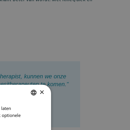
herapist, kunnen we onze
esitherapeuten te komen."
×
therapeuten
 laten
DUTCH
 optionele
FRENCH
ENGLISH