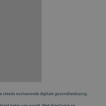
e steeds evoluerende digitale gezondheidszorg.
 klant beter van wordt. Met KineQuick en