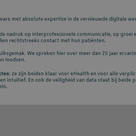
ftware met absolute expertise in de vernieuwde digitale we
 de nadruk op interprofessionele communicatie, op groei 
ien rechtstreeks contact met hun patiënten.
iksgemak. We spreken hier over meer dan 25 jaar ervaring
aan loodsen.
ktes
: ze zijn beiden klaar voor eHealth en voor alle verpl
intuïtief. En ook de veiligheid van data staat bij beide p
ein.