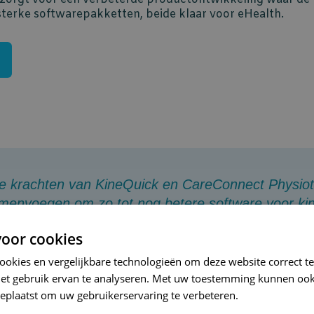
erke softwarepakketten, beide klaar voor eHealth.
de krachten van KineQuick en CareConnect Physiot
menvoegen om zo tot nog betere software voor kin
oor cookies
 de Gucht, Business Unit Manager Corilus Kinesi
cookies en vergelijkbare technologieën om deze website correct te
het gebruik ervan te analyseren. Met uw toestemming kunnen ook
eplaatst om uw gebruikerservaring te verbeteren.