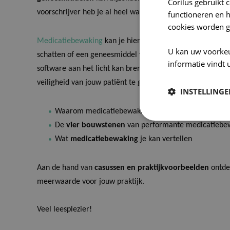
Corilus gebruikt 
voorschrijver heb je al heel wat parate kennis over gene
functioneren en 
cookies worden g
Medicatiebewaking
kan je hierbij extra ondersteunen om 
U kan uw voorke
schatten of een geneesmiddel veilig is voor jouw patiënt.
informatie vindt 
software aan het licht kan brengen en hoe het je kan hel
veiligheid van jouw patiënt te garanderen, lees je in ons
e
INSTELLING
Waarom medicatiebewaking almaar meer
onmisba
De
vier bouwstenen
van performante medicatiebe
Wat
medicatiebewaking
je kan vertellen
Aan de hand van
casussen en
praktijkvoorbeelden
ontde
meerwaarde voor jouw praktijk.
Veel leesplezier!