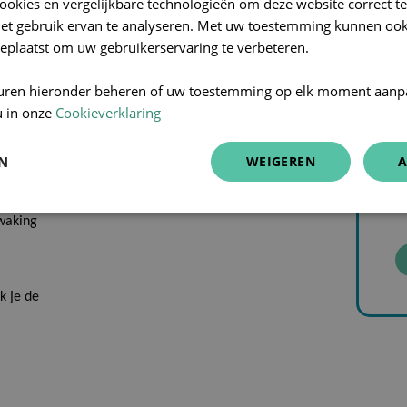
cookies en vergelijkbare technologieën om deze website correct te
esmiddelen.
het gebruik ervan te analyseren. Met uw toestemming kunnen ook
E
eplaatst om uw gebruikerservaring te verbeteren.
in te
uren hieronder beheren of uw toestemming op elk moment aanp
 Wat deze
u in onze
Cookieverklaring
We
pen om de
-book:
EN
WEIGEREN
A
ar
wordt
waking
k je de