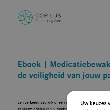
Ebook | Medicatiebewak
de veiligheid van jouw p
Uw keuzes v
Een
verkeerd gebruik of een verkeerde combinatie van
geneesmiddelen
kan bijzonder gevaarlijk zijn. Als arts en