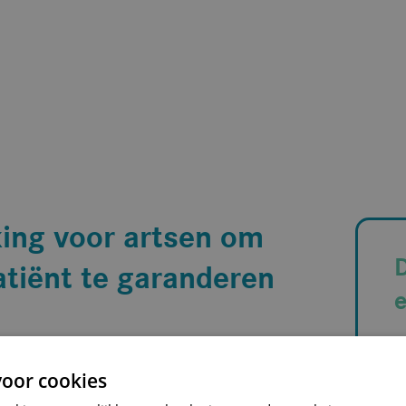
ing voor artsen om
D
atiënt te garanderen
V
oor cookies