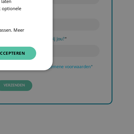
 laten
DUTCH
 optionele
FRENCH
-mail
*
ENGLISH
assen. Meer
lke situatie past het best bij jou?
*
CCEPTEREN
Ik ga akkoord
met de algemene voorwaarden
*