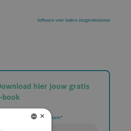
Software voor iedere zorgprofessional
ownload hier jouw gratis
e-book
×
oornaam
*
Naam
*