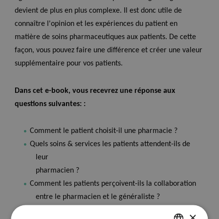
devient de plus en plus complexe. Il est donc utile de
connaître l'opinion et les expériences du patient en
matière de soins pharmaceutiques aux patients. De cette
façon, vous pouvez faire une différence et créer une valeur
supplémentaire pour vos patients.
Dans cet e-book, vous recevrez une réponse aux
questions suivantes: :
Comment le patient choisit-il une pharmacie ?
Quels soins & services les patients attendent-ils de
leur
pharmacien ?
Comment les patients perçoivent-ils la collaboration
entre le pharmacien et le généraliste ?
×