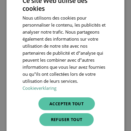
Ce site Web utilise des
sont fournis par des experts du spécialiste des logiciels
cookies
médicaux Corilus et du
bureau d’experts-comptables et
DUTCH
de conseillers SBB
.
Nous utilisons des cookies pour
FRENCH
personnaliser le contenu, les publicités et
ENGLISH
analyser notre trafic. Nous partageons
Bonne lecture !
également des informations sur votre
utilisation de notre site avec nos
En collaboration avec :
partenaires de publicité et d"analyse qui
peuvent les combiner avec d"autres
informations que vous leur avez fournies
ou qu"ils ont collectées lors de votre
utilisation de leurs services.
Cookieverklaring
ACCEPTER TOUT
REFUSER TOUT